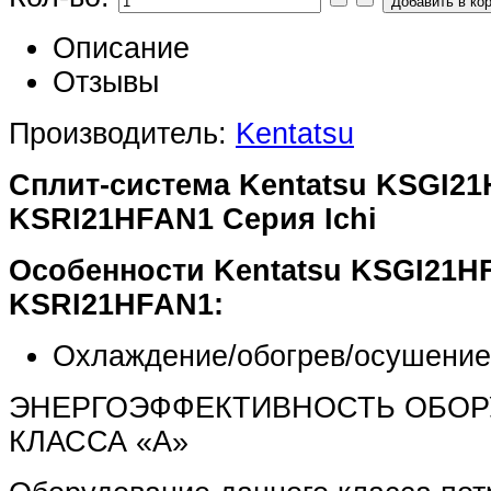
Описание
Отзывы
Производитель:
Kentatsu
C
плит-система Kentatsu KSGI2
KSRI21HFAN1 Серия
Ichi
Особенности
Kentatsu
KSGI21H
KSRI21HFAN1
:
Охлаждение/обогрев/осушение
ЭНЕРГОЭФФЕКТИВНОСТЬ ОБО
КЛАССА «А»